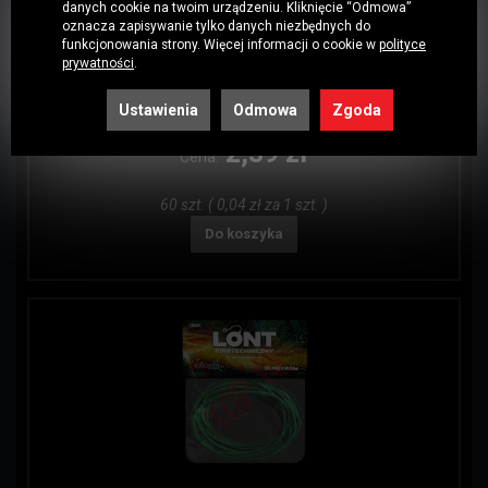
danych cookie na twoim urządzeniu. Kliknięcie “Odmowa”
oznacza zapisywanie tylko danych niezbędnych do
funkcjonowania strony. Więcej informacji o cookie w
polityce
prywatności
.
Kod: 7497
Ustawienia
Odmowa
Zgoda
ZBK0201 Piccolo Pirat ZomBum F3 w opakow...
2,39 zł
Cena:
60 szt. ( 0,04 zł za 1 szt. )
Do koszyka