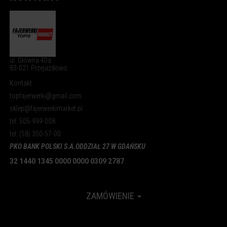
ul. Główna 40a
83-021 Przejazdowo
Kontakt
topfajerwerki@gmail.com
sklep@fajerwerkimarket.pl
tel: 505-999-008
tel: (58) 350-57-00
PKO BANK POLSKI S.A.
ODDZIAŁ 27 W GDAŃSKU
32 1440 1345 0000 0000 0309 2787
ZAMÓWIENIE