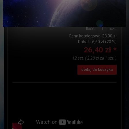
Dostępność:
JEST
Czas realizacji:
do24h
Ilość:
szt.
Cena katalogowa:
33,00 zł
Rabat: -
6,60 zł
(20 %)
26,40 zł *
12 szt.
(
2,20 zł
za
1 szt.
)
dodaj do koszyka