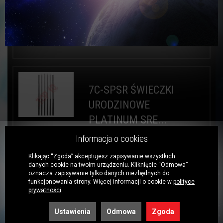
6,00 zł / szt. *
6 szt. ( 1,00 zł za 1 szt. )
Do koszyka
7C-SPSR ŚWIECZKI
URODZINOWE
PLATINUM SRE...
Informacja o cookies
URODZINOWE ŚWIECZKI NA TORT
Wysokość świeczki: 14,5 cm
Klikając “Zgoda” akceptujesz zapisywanie wszystkich
Kolor: Platynowy Srebrny Ilość szt.
danych cookie na twoim urządzeniu. Kliknięcie “Odmowa”
w opakowaniu: 6
oznacza zapisywanie tylko danych niezbędnych do
Kolekcja: Beauty&Charm
funkcjonowania strony. Więcej informacji o cookie w
polityce
prywatności
.
Producent: Godan S.A. ...
Ustawienia
Odmowa
Zgoda
7,00 zł / szt. *