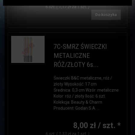
6 szt. ( 1,17 zł za 1 szt. )
Do koszyka
7C-SMRZ ŚWIECZKI
METALICZNE
RÓŻ/ZŁOTY 6s...
Świeczki B&C metaliczne, róż /
złoty Wysokość: 17 cm
Średnica: 0,3 cm Wzór: metaliczne
Kolor: róż / złoty Ilość: 6 szt.
Kolekcja: Beauty & Charm
Producent: Godan S.A. ...
8,00 zł / szt. *
6 szt. ( 1,33 zł za 1 szt. )