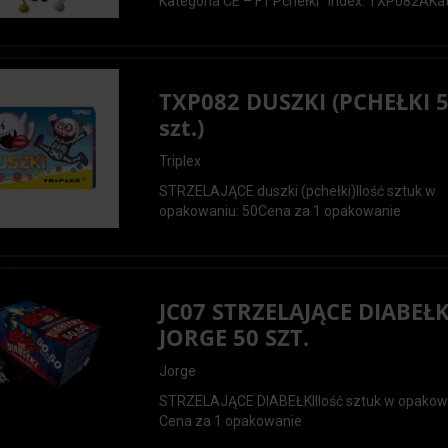
Kategoria CE – F1 Pchełki Index: TXP082AKate
TXP082 DUSZKI (PCHEŁKI 
szt.)
Triplex
STRZELAJĄCE duszki (pchełki)Ilość sztuk w
opakowaniu: 50Cena za 1 opakowanie
JC07 STRZELAJĄCE DIABEŁK
JORGE 50 SZT.
Jorge
STRZELAJĄCE DIABEŁKIIlość sztuk w opakow
Cena za 1 opakowanie