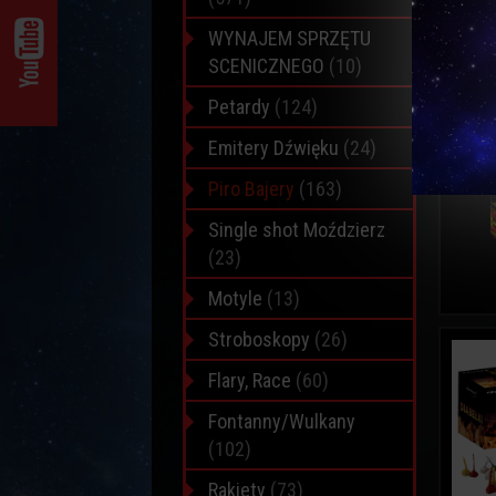
WYNAJEM SPRZĘTU
SCENICZNEGO
(10)
Petardy
(124)
Emitery Dźwięku
(24)
Piro Bajery
(163)
Single shot Moździerz
(23)
Motyle
(13)
Stroboskopy
(26)
Flary, Race
(60)
Fontanny/Wulkany
(102)
Rakiety
(73)