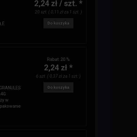
2,24 zł / szt. *
20 szt. ( 0,11 zł za 1 szt. )
Do koszyka
ŁE
Rabat:
20 %
2,24 zł *
6 szt. ( 0,37 zł za 1 szt. )
Do koszyka
G GRANULES
.4G
aży w
 opakowanie