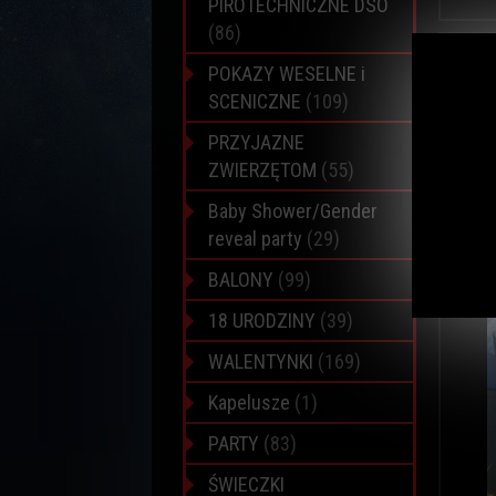
PIROTECHNICZNE DSO
(86)
POKAZY WESELNE i
SCENICZNE
(109)
PRZYJAZNE
ZWIERZĘTOM
(55)
Baby Shower/Gender
reveal party
(29)
BALONY
(99)
18 URODZINY
(39)
WALENTYNKI
(169)
Kapelusze
(1)
PARTY
(83)
ŚWIECZKI