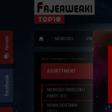
NOWOŚCI
PROMOCJE
Start
Kategorie
Piro Bajery
ASORTYMENT
Pir
NOWOŚCI ŚWIECZKI I
PARTY
(82)
NOWA DOSTAWA
(571)