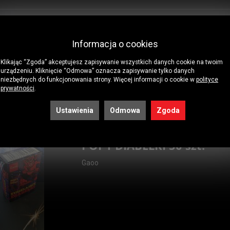
JZ03 SZNUR ZAPALARKA
Informacja o cookies
PIROTECHNICZNA SZNU...
Klikając “Zgoda” akceptujesz zapisywanie wszystkich danych cookie na twoim
Jorge
urządzeniu. Kliknięcie “Odmowa” oznacza zapisywanie tylko danych
niezbędnych do funkcjonowania strony. Więcej informacji o cookie w
polityce
JZ03 - ZAPALARKA PIROTECHNICZNA
prywatności
.
SZNURKOWACENA ZA 1 szt.
Ustawienia
Odmowa
Zgoda
POP1 DIABEŁKI 50 szt.
Gaoo