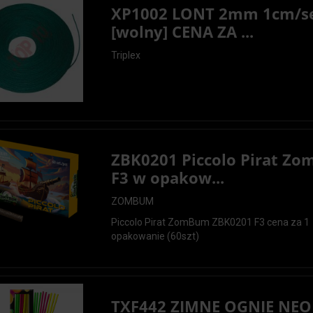
XP1002 LONT 2mm 1cm/s
[wolny] CENA ZA ...
Triplex
ZBK0201 Piccolo Pirat Z
F3 w opakow...
ZOMBUM
Piccolo Pirat ZomBum ZBK0201 F3 cena za 1
opakowanie (60szt)
TXF442 ZIMNE OGNIE NE