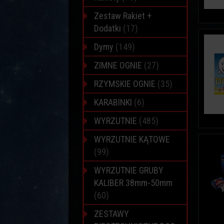
Zestaw Rakiet +
Dodatki
(17)
Dymy
(149)
ZIMNE OGNIE
(27)
RZYMSKIE OGNIE
(35)
KARABINKI
(6)
WYRZUTNIE
(485)
WYRZUTNIE KĄTOWE
(99)
WYRZUTNIE GRUBY
KALIBER 38mm-50mm
(60)
ZESTAWY