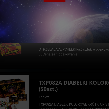
PETARD NIEZASTĄPIONY PRODUKT DO ODP
PETARD DRASKOWYCHCENA ZA 1 SZT.
PXG105 - DIABEŁKI (50 szt.
PIROMAX
STRZELAJĄCE PCHEŁKIIlość sztuk w opakowa
50Cena za 1 opakowanie
TXP082A DIABEŁKI KOLO
(50szt.)
Triplex
TXP082A DIABEŁKI KOLOROWE KRÓTKI OPIS