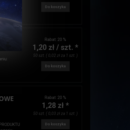
ALANIA
Do koszyka
)
Rabat:
20 %
1,20 zł / szt. *
50 szt. ( 0,02 zł za 1 szt. )
niu:
Do koszyka
ROWE
Rabat:
20 %
1,28 zł *
50 szt. ( 0,03 zł za 1 szt. )
Do koszyka
 PRODUKTU