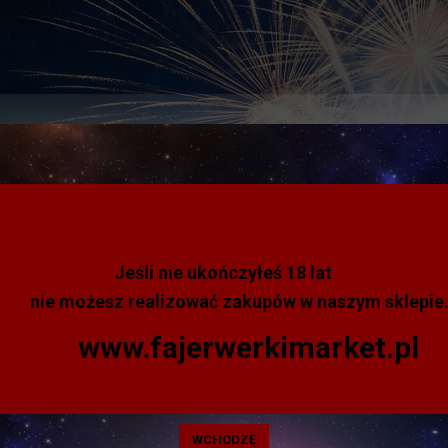
BESTSELLERY
+18
SPRZEDAŻ HURTOWA
Jeśli nie ukończyłeś 18 lat
o Bajery
nie możesz realizować zakupów w naszym sklepie
www.fajerwerkimarket.pl
TXP489 DRASKA DO PETA
Triplex
WCHODZĘ
DRASKA DWUSTRONNA DO ODPALANIA