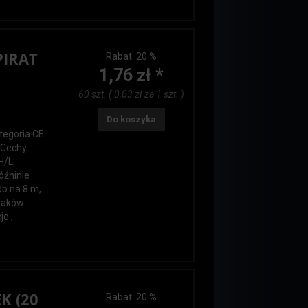
PIRAT
Rabat:
20 %
1,76 zł *
60 szt. ( 0,03 zł za 1 szt. )
Do koszyka
tegoria CE:
 Cechy:
H/L:
óźninie
db na 8 m,
ptaków
je ,
K (20
Rabat:
20 %