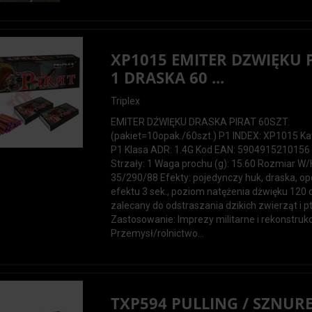
XP1015 EMITER DZWIĘKU 
1 DRASKA 60 ...
Triplex
EMITER DŹWIĘKU DRASKA PIRAT 60SZT.
(pakiet=10opak./60szt.) P1 INDEX: XP1015 Ka
P1 Klasa ADR: 1.4G Kod EAN: 5904915210156
Strzały: 1 Waga prochu (g): 15.60 Rozmiar W/
35/290/88 Efekty: pojedynczy huk, draska, op
efektu 3 sek., poziom natężenia dżwięku 120 
zalecany do odstraszania dzikich zwierząt i 
Zastosowanie: Imprezy militarne i rekonstrukc
Przemysł/rolnictwo...
TXP594 PULLING / SZNURE