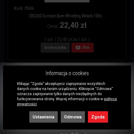
Kod: 7506
ZBS203 Scream Bum Whistling Attack 100s ...
22,40 zł
Cena:
1 szt. ( 22,40 zł za 1 szt. )
Do koszyka
film
Informacja o cookies
Klikając “Zgoda” akceptujesz zapisywanie wszystkich
danych cookie na twoim urządzeniu. Kliknięcie “Odmowa”
oznacza zapisywanie tylko danych niezbędnych do
funkcjonowania strony. Więcej informacji o cookie w
polityce
prywatności
.
Ustawienia
Odmowa
Zgoda
Kod: 7507
ZBS202 Scream Bum Whistling Attack 50s