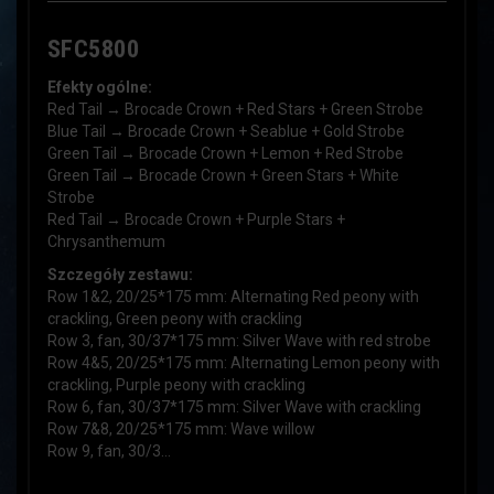
SFC5800
Efekty ogólne:
Red Tail → Brocade Crown + Red Stars + Green Strobe
Blue Tail → Brocade Crown + Seablue + Gold Strobe
Green Tail → Brocade Crown + Lemon + Red Strobe
Green Tail → Brocade Crown + Green Stars + White
Strobe
Red Tail → Brocade Crown + Purple Stars +
Chrysanthemum
Szczegóły zestawu:
Row 1&2, 20/25*175 mm: Alternating Red peony with
crackling, Green peony with crackling
Row 3, fan, 30/37*175 mm: Silver Wave with red strobe
Row 4&5, 20/25*175 mm: Alternating Lemon peony with
crackling, Purple peony with crackling
Row 6, fan, 30/37*175 mm: Silver Wave with crackling
Row 7&8, 20/25*175 mm: Wave willow
Row 9, fan, 30/3...