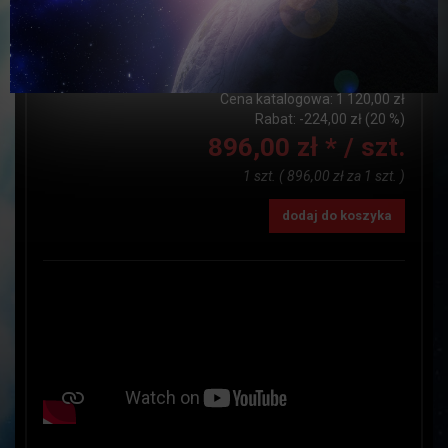
Dostępność:
JEST
Czas realizacji:
DO 24h
Ilość:
szt.
Cena katalogowa:
1 120,00 zł
Rabat: -
224,00 zł
(20 %)
896,00 zł *
/ szt.
1 szt.
(
896,00 zł
za
1 szt.
)
dodaj do koszyka