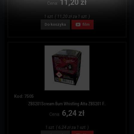
11,20 zł
Cena:
1 szt. ( 11,20 zł za 1 szt. )
Do koszyka
film
Kod: 7505
ZBS201Scream Bum Whistling Atta ZBS201 F...
6,24 zł
Cena:
1 szt. ( 6,24 zł za 1 szt. )