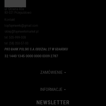
ul. Główna 40a
83-021 Przejazdowo
Kontakt
topfajerwerki@gmail.com
sklep@fajerwerkimarket.pl
tel: 505-999-008
tel: (58) 350-57-00
PKO BANK POLSKI S.A.
ODDZIAŁ 27 W GDAŃSKU
32 1440 1345 0000 0000 0309 2787
ZAMÓWIENIE
INFORMACJE
NEWSLETTER